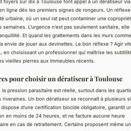
t foyers sur dix à Toulouse font appel à un dératiseur vi
en ligne dès les premiers signes de rongeurs. Un réflexe
ité urbaine, où un seul rat peut contaminer une copropriét
 semaines. L’urgence n’est pas seulement sanitaire, elle
tranquillité. Et quand les grattements dans les murs comm
a envie de jouer aux devinettes. Le bon réflexe ? Agir vit
, en choisissant un professionnel qui maîtrise les subtilité
es vieilles pierres aux immeubles récents.
res pour choisir un dératiseur à Toulouse
la pression parasitaire est réelle, surtout dans les quart
s riveraines. Un bon dératiseur se reconnaît à plusieurs s
l dispose d’une certification biocide obligatoire, garantit u
ion en moins de 24 heures, et ne facture aucune heure
aire en cas de retraitement. Certains proposent même u