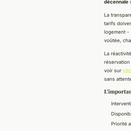
décennale
s
La transpar
tarifs doive
logement - 
voûtée, cha
La réactivit
réservation
voir sur
htt
sans attent
L'importanc
Interven
Disponibi
Priorité 