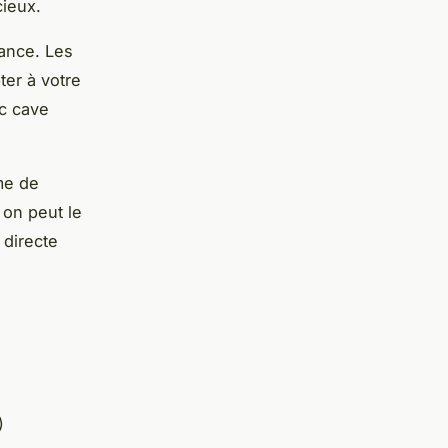
cieux.
iance. Les
pter à votre
c cave
rme de
 on peut le
 directe
)