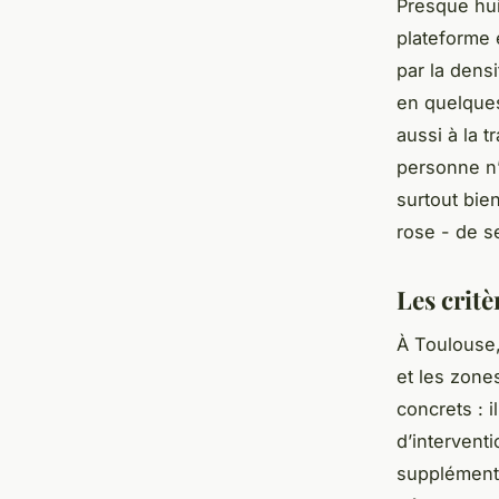
Presque hui
plateforme 
par la dens
en quelques
aussi à la 
personne n’
surtout bien
rose - de s
Les critè
À Toulouse, 
et les zone
concrets : i
d’intervent
supplément