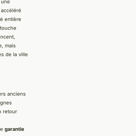
a une
 accéléré
é entière
 touche
encent,
e, mais
s de la ville
iers anciens
ignes
n retour
ne
garantie