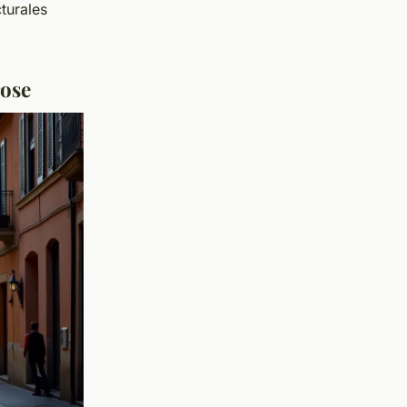
cturales
rose