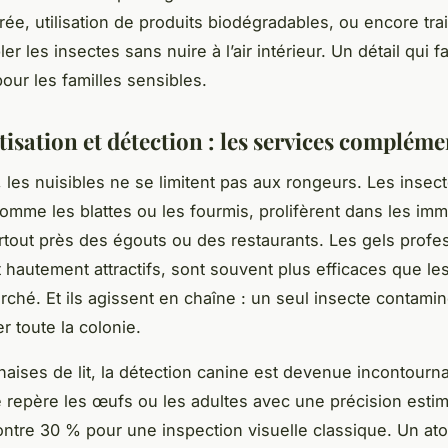
trée, utilisation de produits biodégradables, ou encore tra
ler les insectes sans nuire à l’air intérieur. Un détail qui fa
our les familles sensibles.
isation et détection : les services compléme
 les nuisibles ne se limitent pas aux rongeurs. Les insec
omme les blattes ou les fourmis, prolifèrent dans les im
rtout près des égouts ou des restaurants. Les gels profe
et hautement attractifs, sont souvent plus efficaces que le
ché. Et ils agissent en chaîne : un seul insecte contami
 toute la colonie.
naises de lit, la détection canine est devenue incontourn
 repère les œufs ou les adultes avec une précision esti
ontre 30 % pour une inspection visuelle classique. Un ato