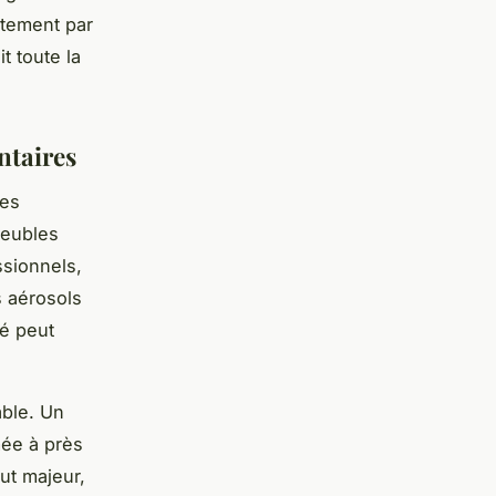
itement par
it toute la
ntaires
tes
meubles
ssionnels,
s aérosols
né peut
able. Un
mée à près
ut majeur,