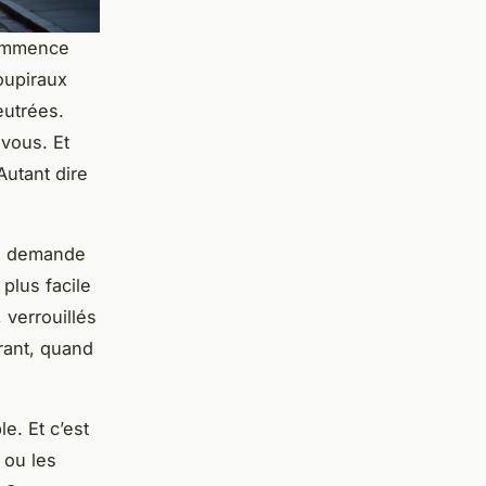
commence
soupiraux
eutrées.
 vous. Et
 Autant dire
nt, demande
plus facile
, verrouillés
rant, quand
e. Et c’est
 ou les