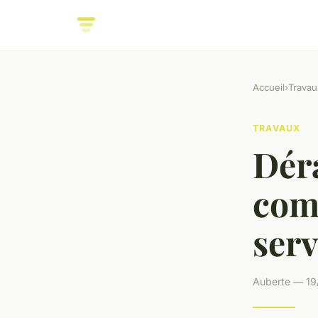
Accueil
›
Travau
TRAVAUX
Déra
com
serv
Auberte — 19