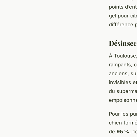
points d’en
gel pour cib
différence p
Désinsect
À Toulouse,
rampants, c
anciens, su
invisibles 
du supermar
empoisonner
Pour les pu
chien formé
de
95 %
, c