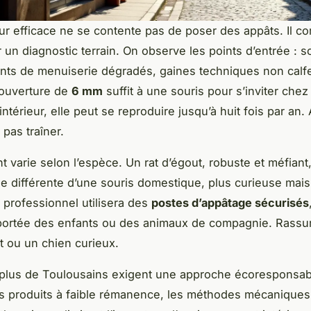
ur efficace ne se contente pas de poser des appâts. Il 
r un diagnostic terrain. On observe les points d’entrée : 
oints de menuiserie dégradés, gaines techniques non calf
ouverture de
6 mm
suffit à une souris pour s’inviter chez
’intérieur, elle peut se reproduire jusqu’à huit fois par an.
 pas traîner.
nt varie selon l’espèce. Un rat d’égout, robuste et méfia
ie différente d’une souris domestique, plus curieuse mais 
e professionnel utilisera des
postes d’appâtage sécurisés
portée des enfants ou des animaux de compagnie. Rassu
t ou un chien curieux.
plus de Toulousains exigent une approche écoresponsabl
es produits à faible rémanence, les méthodes mécaniques