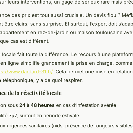
ur leurs interventions, un gage de sérieux rare mais pré
ence des prix est tout aussi cruciale. Un devis flou ? Méf
nt être clairs, sans surprise. Et surtout, l’expert doit s’ada
appartement en rez-de-jardin ou maison toulousaine ave
que cas est différent.
é locale fait toute la différence. Le recours à une platefo
 en ligne simplifie grandement la prise en charge, comme
ps://www.dardard-31.fr/
. Cela permet une mise en relation
e téléphonique, y a de quoi respirer.
e de la réactivité locale
tion sous
24 à 48 heures
en cas d’infestation avérée
lité 7j/7, surtout en période estivale
aux urgences sanitaires (nids, présence de rongeurs visibles