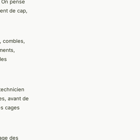
r. On pense
ent de cap,
s, combles,
éments,
les
technicien
es, avant de
les cages
hage des