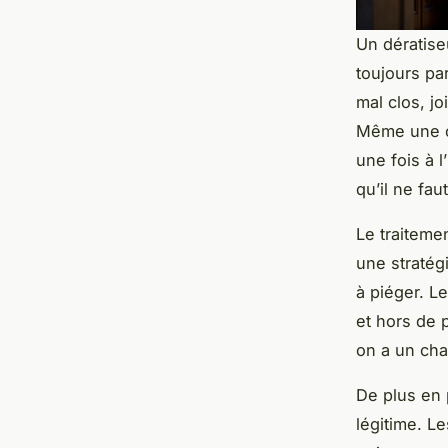
Un dératise
toujours pa
mal clos, j
Même une 
une fois à l
qu’il ne faut
Le traiteme
une stratég
à piéger. L
et hors de 
on a un cha
De plus en 
légitime. L