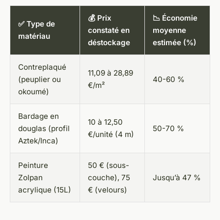
💰 Prix
📉 Économie
✅ Type de
constaté en
moyenne
matériau
déstockage
estimée (%)
Contreplaqué
11,09 à 28,89
(peuplier ou
40-60 %
€/m²
okoumé)
Bardage en
10 à 12,50
douglas (profil
50-70 %
€/unité (4 m)
Aztek/Inca)
Peinture
50 € (sous-
Zolpan
couche), 75
Jusqu’à 47 %
acrylique (15L)
€ (velours)